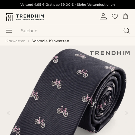
Versand
4,95 €
Gratis ab
59,00 €
-
Siehe Versandoptionen
Suchen
Krawatten
Schmale Krawatten