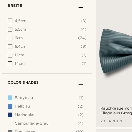
BREITE
4,5cm
(3)
5,5cm
(4)
6cm
(24)
6,4cm
(9)
12cm
(1)
14cm
(1)
COLOR SHADES
Babyblau
(1)
Hellblau
(2)
Rauchgraue vo
Fliege aus Grosg
Marineblau
(2)
23 FARBEN
Camouflage-Grau
(4)
Dunkelgrau
(10)