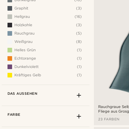
Graphit
(3)
Hellgrau
(16)
Holzkohle
(3)
Rauchgrau
(5)
Weißgrau
(8)
Helles Grün
(1)
Echtorange
(1)
Dunkelviolett
(1)
Kräftiges Gelb
(1)
DAS AUSSEHEN
Rauchgraue Selb
Fliege aus Grosg
FARBE
23 FARBEN