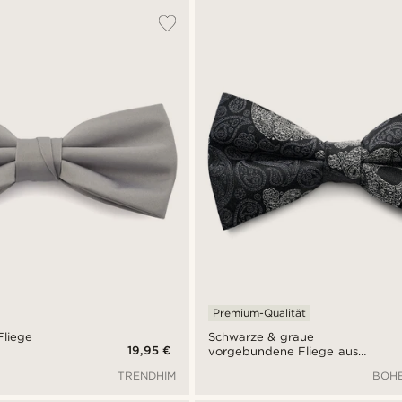
Premium-Qualität
Fliege
Schwarze & graue
19,95 €
vorgebundene Fliege aus
Seide mit Totenkopf-
TRENDHIM
BOHE
Paisleymuster