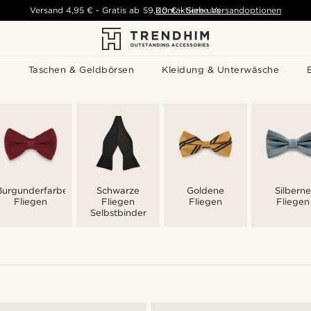
Versand
4,95 €
-
Gratis ab
59,00 €
Kontaktiere uns
-
Siehe Versandoptionen
s
Taschen & Geldbörsen
Kleidung & Unterwäsche
Burgunderfarbene
Schwarze
Goldene
Silberne
Fliegen
Fliegen
Fliegen
Fliegen
Selbstbinder