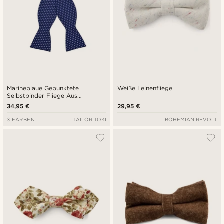
Marineblaue Gepunktete
Weiße Leinenfliege
Selbstbinder Fliege Aus
Baumwolle
34,95 €
29,95 €
3 FARBEN
TAILOR TOKI
BOHEMIAN REVOLT