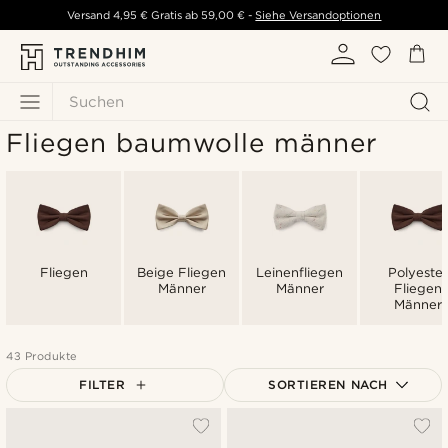
Versand
4,95 €
Gratis ab
59,00 €
-
Siehe Versandoptionen
Suchen
Fliegen baumwolle männer
Fliegen
Beige Fliegen
Leinenfliegen
Polyester
Männer
Männer
Fliegen
Männer
43 Produkte
FILTER
SORTIEREN NACH
Am Beliebtesten