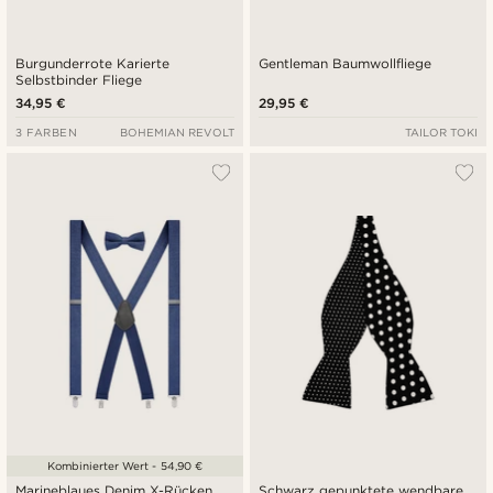
Burgunderrote Karierte
Gentleman Baumwollfliege
Selbstbinder Fliege
34,95 €
29,95 €
3 FARBEN
BOHEMIAN REVOLT
TAILOR TOKI
Kombinierter Wert - 54,90 €
Marineblaues Denim X-Rücken
Schwarz gepunktete wendbare