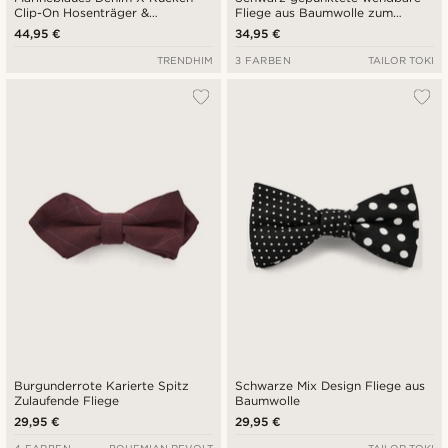
Clip-On Hosenträger &
Fliege aus Baumwolle zum
Vorgebundene Fliege Set
Selbtsbinden
44,95 €
34,95 €
TRENDHIM
3 FARBEN
TAILOR TOKI
Burgunderrote Karierte Spitz
Schwarze Mix Design Fliege aus
Zulaufende Fliege
Baumwolle
29,95 €
29,95 €