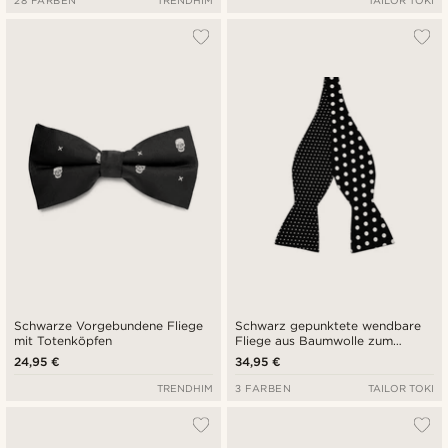
28 FARBEN
TRENDHIM
TAILOR TOKI
Schwarze Vorgebundene Fliege
Schwarz gepunktete wendbare
mit Totenköpfen
Fliege aus Baumwolle zum
Selbtsbinden
24,95 €
34,95 €
TRENDHIM
3 FARBEN
TAILOR TOKI