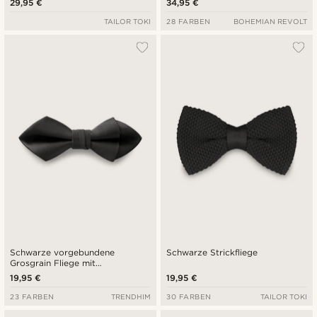
29,95 €
34,95 €
TAILOR TOKI
28 FARBEN
BOHEMIAN REVOLT
Schwarze vorgebundene
Schwarze Strickfliege
Grosgrain Fliege mit
Diamantspitze
19,95 €
19,95 €
23 FARBEN
TRENDHIM
30 FARBEN
TAILOR TOKI