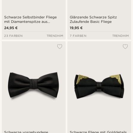
Schwarze Selbstbinder Fliege
Glänzende Schwarze Spitz
mit Diamantenspitze aus
Zulaufende Basic Fliege
Grosgrain
24,95 €
19,95 €
23 FARBEN
TRENDHIM
7 FARBEN
TRENDHIM
Schwarze vorgebundene
Schwarze Fliege mit Golddetails