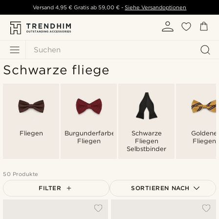
Versand
4,95 €
Gratis ab
59,00 €
-
Siehe Versandoptionen
Suchen
Schwarze fliege
Fliegen
Burgunderfarbene
Schwarze
Goldene
Fliegen
Fliegen
Fliegen
Selbstbinder
50 Produkte
FILTER
SORTIEREN NACH
Am Beliebtesten