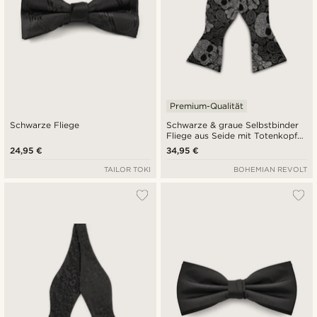
Premium-Qualität
Schwarze Fliege
Schwarze & graue Selbstbinder
Fliege aus Seide mit Totenkopf-
Paisleymuster
24,95 €
34,95 €
TAILOR TOKI
BOHEMIAN REVOLT