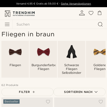
Versand
4,95 €
Gratis ab
59,00 €
-
Siehe Versandoptionen
Suchen
Fliegen in braun
Fliegen
Burgunderfarbene
Schwarze
Goldene
Fliegen
Fliegen
Fliegen
Selbstbinder
62 Produkte
FILTER
SORTIEREN NACH
Am Beliebtesten
Bestseller