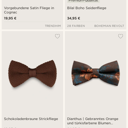
Premium-Qualität
Vorgebundene Satin Fliege in
Bilal Boho Seidenfliege
Cognac
19,95 €
34,95 €
TRENDHIM
28 FARBEN
BOHEMIAN REVOLT
Schokoladenbraune Strickfliege
Dianthus | Gebranntes Orange
und türkisfarbene Blumen
Vorgebundene Fliege