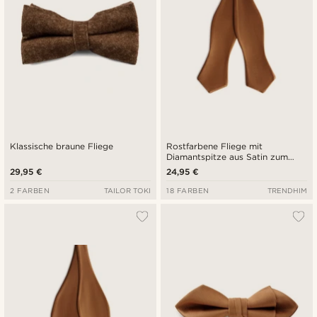
Klassische braune Fliege
Rostfarbene Fliege mit
Diamantspitze aus Satin zum
Selbstbinden
29,95 €
24,95 €
2 FARBEN
TAILOR TOKI
18 FARBEN
TRENDHIM