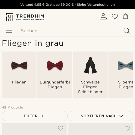
Versand
4,95 €
Gratis ab
59,00 €
-
Siehe Versandoptionen
Suchen
Fliegen in grau
Fliegen
Burgunderfarbene
Schwarze
Silberne
Fliegen
Fliegen
Fliegen
Selbstbinder
42 Produkte
FILTER
SORTIEREN NACH
Am Beliebtesten