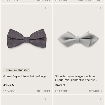
23 FARBEN
TRENDHIM
28 FARBEN
BOHEMIAN REVOLT
Premium-Qualität
Graue Gepunktete Seidenfliege
Silberfarbene vorgebundene
Fliege mit Diamantspitze aus
Grosgrain
34,95 €
19,95 €
12 FARBEN
TRENDHIM
23 FARBEN
TRENDHIM