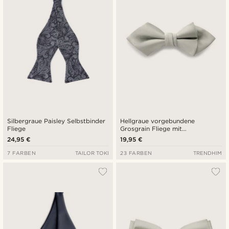
Silbergraue Paisley Selbstbinder
Hellgraue vorgebundene
Fliege
Grosgrain Fliege mit
Diamantspitze
24,95 €
19,95 €
7 FARBEN
TAILOR TOKI
23 FARBEN
TRENDHIM