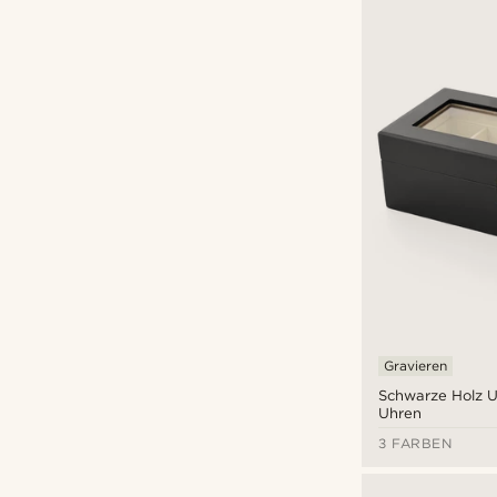
Fawler
(2)
Trendhim
(54)
Warren Asher
(45)
€
€
Arten der Personalisierung
Gravieren
(25)
Gravieren
Prägen
(3)
Schwarze Holz U
Uhren
3 FARBEN