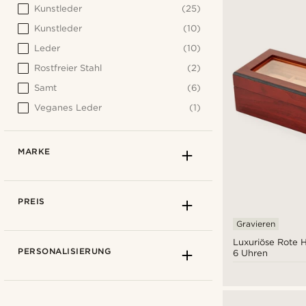
Kunstleder
(25)
Kunstleder
(10)
Leder
(10)
Rostfreier Stahl
(2)
Samt
(6)
Veganes Leder
(1)
MARKE
PREIS
Gravieren
Luxuriöse Rote 
PERSONALISIERUNG
6 Uhren