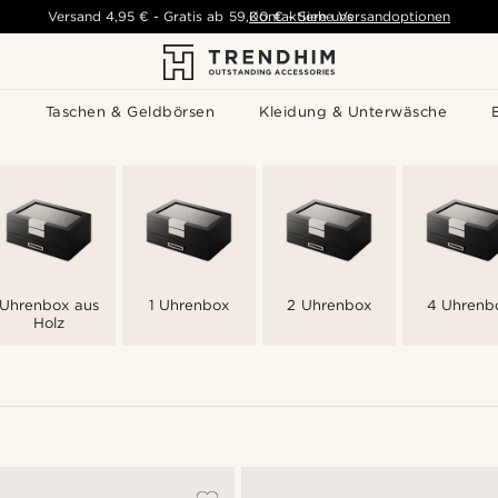
Versand
4,95 €
-
Gratis ab
59,00 €
Kontaktiere uns
-
Siehe Versandoptionen
s
Taschen & Geldbörsen
Kleidung & Unterwäsche
Uhrenbox aus
1 Uhrenbox
2 Uhrenbox
4 Uhrenb
Holz