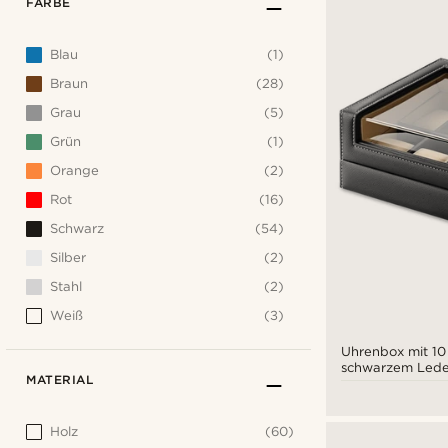
FARBE
Blau
(1)
Braun
(28)
Grau
(5)
Grün
(1)
Orange
(2)
Rot
(16)
Schwarz
(54)
Silber
(2)
Stahl
(2)
Weiß
(3)
Uhrenbox mit 10
schwarzem Lede
MATERIAL
Holz
(60)