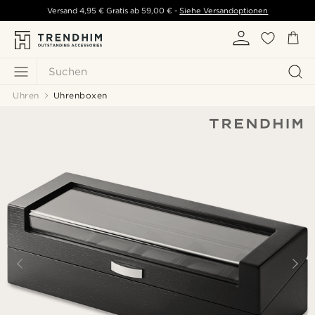
Versand
4,95 €
Gratis ab
59,00 €
-
Siehe Versandoptionen
Suchen
Uhren
Uhrenboxen