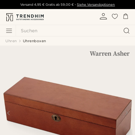
Versand
4,95 €
Gratis ab
59,00 €
-
Siehe Versandoptionen
Suchen
Uhren
Uhrenboxen