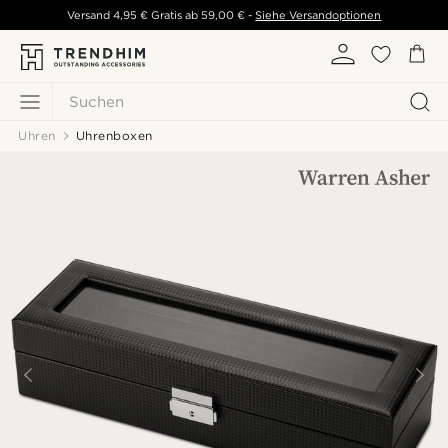
Versand
4,95 €
Gratis ab
59,00 €
-
Siehe Versandoptionen
Suchen
Uhren
Uhrenboxen