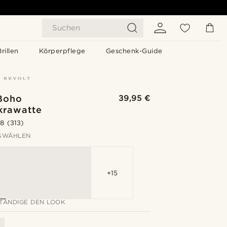
Suchen
Brillen
Körperpflege
Geschenk-Guide
Boho
39,95 €
krawatte
.8
(313)
SWÄHLEN
+15
TÄNDIGE DEN LOOK