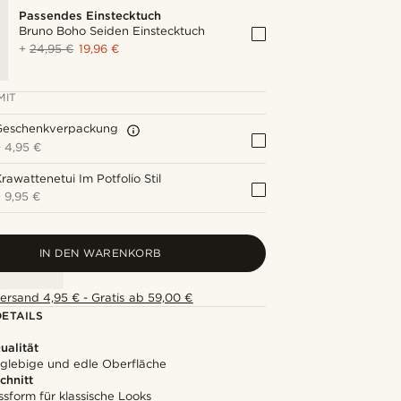
Passendes Einstecktuch
Bruno Boho Seiden Einstecktuch
+
24,95 €
19,96 €
MIT
Geschenkverpackung
+
4,95 €
rawattenetui Im Potfolio Stil
+
9,95 €
IN DEN WARENKORB
ersand 4,95 € - Gratis ab 59,00 €
ETAILS
alität
nglebige und edle Oberfläche
chnitt
ssform für klassische Looks