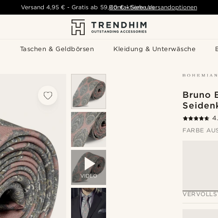
Versand
4,95 €
-
Gratis ab
59,00 €
Kontaktiere uns
-
Siehe Versandoptionen
s
Taschen & Geldbörsen
Kleidung & Unterwäsche
Bruno 
Seiden
4
FARBE AU
VIDEO
VERVOLLS