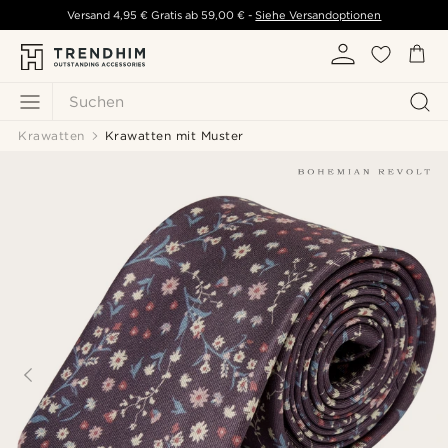
Versand
4,95 €
Gratis ab
59,00 €
-
Siehe Versandoptionen
Suchen
Krawatten
Krawatten mit Muster