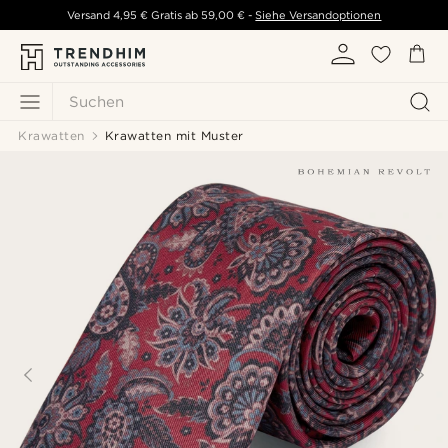
Versand
4,95 €
Gratis ab
59,00 €
-
Siehe Versandoptionen
Suchen
Krawatten
Krawatten mit Muster