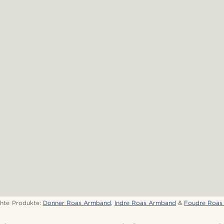
hte Produkte:
Donner Roas Armband
,
Indre Roas Armband
&
Foudre Roas