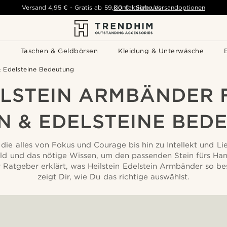
Versand
4,95 €
-
Gratis ab
59,00 €
Kontaktiere uns
-
Siehe Versandoptionen
s
Taschen & Geldbörsen
Kleidung & Unterwäsche
& Edelsteine Bedeutung
ILSTEIN ARMBÄNDER 
N & EDELSTEINE BED
 die alles von Fokus und Courage bis hin zu Intellekt und L
d und das nötige Wissen, um den passenden Stein fürs Han
 Ratgeber erklärt, was Heilstein Edelstein Armbänder so b
zeigt Dir, wie Du das richtige auswählst.