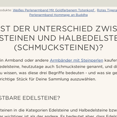
odukte:
Weißes Perlenarmband Mit Goldfarbenem Totenkopf
,
Rotes Tiger
Perlenarmband Hommage an Buddha
IST DER UNTERSCHIED ZWI
STEINEN UND HALBEDELST
(SCHMUCKSTEINEN)?
ein Armband oder andere
Armbänder mit Steinperlen
kaufen
bedelsteine, heutzutage auch Schmucksteine genannt, und d
Zu wissen, was diese drei Begriffe bedeuten - und was sie 
s richtige Stück für Deine Sammlung auszuwählen.
STBARE EDELSTEINE?
Steinen in die Kategorien Edelsteine und Halbedelsteine bz
ner wichtiger ist als der andere. Es bedeutet aber, dass Edels