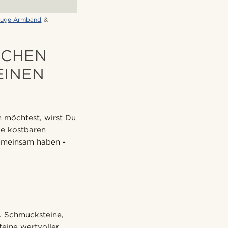
auge Armband
&
SCHEN
EINEN
 möchtest, wirst Du
ie kostbaren
gemeinsam haben -
w. Schmucksteine,
teine wertvoller