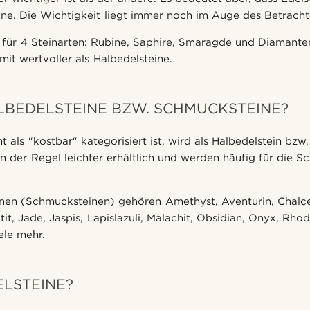
eine. Die Wichtigkeit liegt immer noch im Auge des Betracht
el für 4 Steinarten: Rubine, Saphire, Smaragde und Diamante
it wertvoller als Halbedelsteine.
LBEDELSTEINE BZW. SCHMUCKSTEINE?
ht als "kostbar" kategorisiert ist, wird als Halbedelstein bz
 in der Regel leichter erhältlich und werden häufig für die 
inen (Schmucksteinen) gehören Amethyst, Aventurin, Chalce
tit, Jade, Jaspis, Lapislazuli, Malachit, Obsidian, Onyx, Rho
ele mehr.
ELSTEINE?