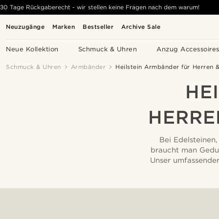
30 Tage Rückgaberecht - wir stellen keine Fragen nach dem warum!
Neuzugänge
Marken
Bestseller
Archive Sale
Neue Kollektion
Schmuck & Uhren
Anzug Accessoire
Schmuck & Uhren
Armbänder
Heilstein Armbänder für Herren 
HE
HERRE
Bei Edelsteinen,
braucht man Gedul
Unser umfassender