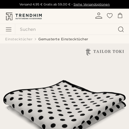
Versand
4,95 €
Gratis ab
59,00 €
-
Siehe Versandoptionen
Suchen
Einstecktücher
Gemusterte Einstecktücher