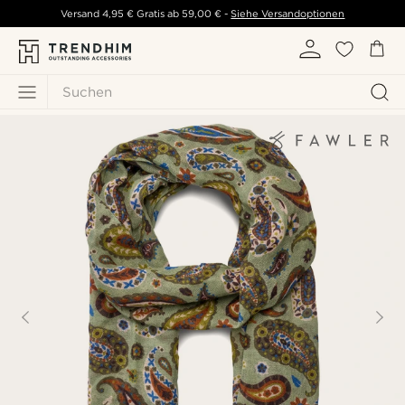
Versand
4,95 €
Gratis ab
59,00 €
-
Siehe Versandoptionen
Suchen