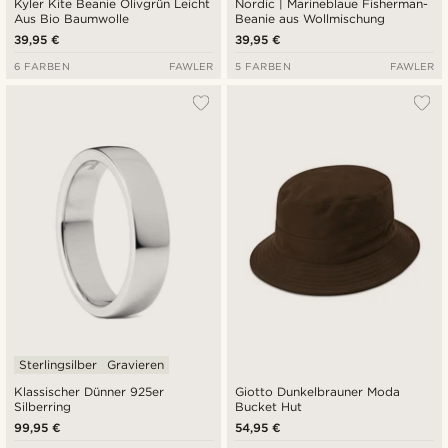
Kyler Kite Beanie Olivgrün Leicht
Nordic | Marineblaue Fisherman-
Aus Bio Baumwolle
Beanie aus Wollmischung
39,95 €
39,95 €
6 FARBEN
FAWLER
5 FARBEN
FAWLER
Sterlingsilber
Gravieren
Klassischer Dünner 925er
Giotto Dunkelbrauner Moda
Silberring
Bucket Hut
99,95 €
54,95 €