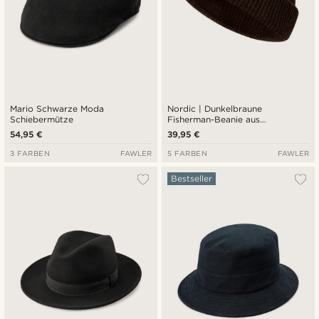
Mario Schwarze Moda
Nordic | Dunkelbraune
Schiebermütze
Fisherman-Beanie aus
Wollmischung
54,95 €
39,95 €
3 FARBEN
FAWLER
5 FARBEN
FAWLER
Bestseller