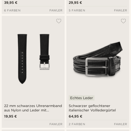
39,95 €
29,95 €
6 FARBEN
FAWLER
5 FARBEN
FAWLER
Echtes Leder
22 mm schwarzes Uhrenarmband
Schwarzer geflochtener
aus Nylon und Leder mit
italienischer Vollledergürtel
Schnellverschluss
19,95 €
64,95 €
FAWLER
2 FARBEN
FAWLER