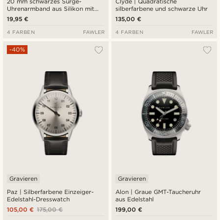
20 mm schwarzes Surge-
Clyde | Quadratische
Uhrenarmband aus Silikon mit
silberfarbene und schwarze Uhr
Schnellverschluss
19,95 €
135,00 €
4 FARBEN
FAWLER
4 FARBEN
FAWLER
-40%
Gravieren
Gravieren
Paz | Silberfarbene Einzeiger-
Alon | Graue GMT-Taucheruhr
Edelstahl-Dresswatch
aus Edelstahl
105,00 €
175,00 €
199,00 €