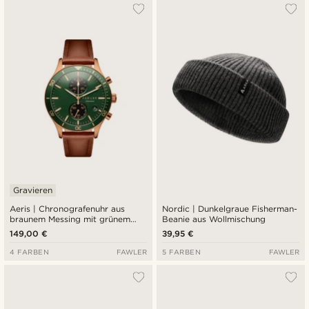
Gravieren
Aeris | Chronografenuhr aus
Nordic | Dunkelgraue Fisherman-
braunem Messing mit grünem
Beanie aus Wollmischung
Zifferblatt
149,00 €
39,95 €
4 FARBEN
FAWLER
5 FARBEN
FAWLER