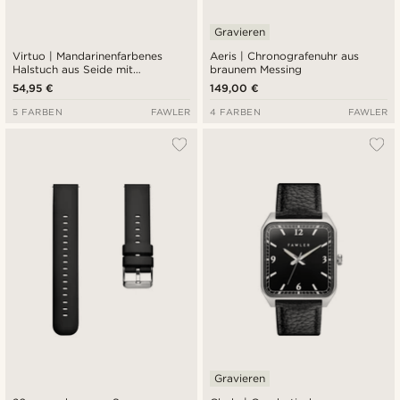
Gravieren
Virtuo | Mandarinenfarbenes
Aeris | Chronografenuhr aus
Halstuch aus Seide mit
braunem Messing
Paisleymuster
54,95 €
149,00 €
5 FARBEN
FAWLER
4 FARBEN
FAWLER
Gravieren