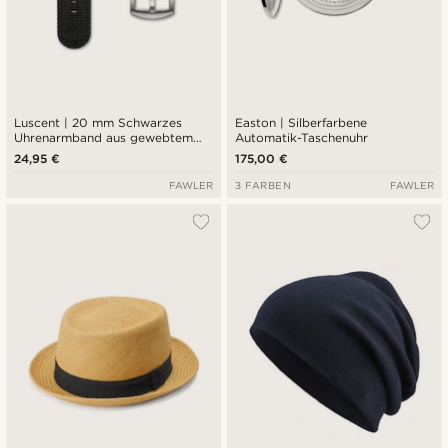
Luscent | 20 mm Schwarzes
Easton | Silberfarbene
Uhrenarmband aus gewebtem
Automatik-Taschenuhr
Nylon
24,95 €
175,00 €
FAWLER
3 FARBEN
FAWLER