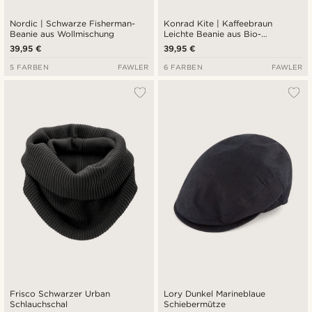
Nordic | Schwarze Fisherman-
Konrad Kite | Kaffeebraun
Beanie aus Wollmischung
Leichte Beanie aus Bio-
Baumwolle
39,95 €
39,95 €
5 FARBEN
FAWLER
6 FARBEN
FAWLER
Frisco Schwarzer Urban
Lory Dunkel Marineblaue
Schlauchschal
Schiebermütze