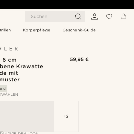
Suchen
Brillen
Körperpflege
Geschenk-Guide
| 6 cm
59,95 €
rbene Krawatte
de mit
ymuster
sand
SWÄHLEN
+2
TÄNDIGE DEN LOOK