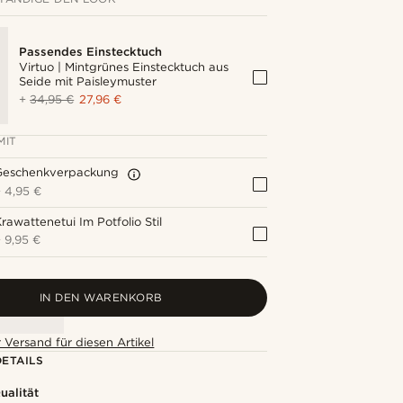
Passendes Einstecktuch
Virtuo | Mintgrünes Einstecktuch aus
Seide mit Paisleymuster
+
34,95 €
27,96 €
MIT
Geschenkverpackung
+
4,95 €
rawattenetui Im Potfolio Stil
+
9,95 €
IN DEN WARENKORB
 Versand für diesen Artikel
ETAILS
alität