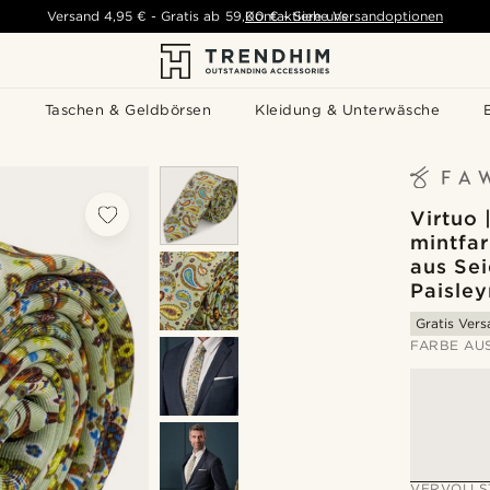
Versand
4,95 €
-
Gratis ab
59,00 €
Kontaktiere uns
-
Siehe Versandoptionen
s
Taschen & Geldbörsen
Kleidung & Unterwäsche
Virtuo 
mintfa
aus Sei
Paisle
Gratis Ver
FARBE AU
VERVOLLS