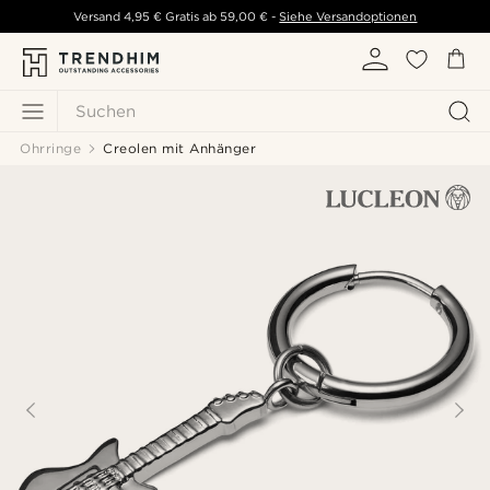
Versand
4,95 €
Gratis ab
59,00 €
-
Siehe Versandoptionen
Suchen
Ohrringe
Creolen mit Anhänger