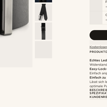
P
Kostenloser
PRODUKTD
Echtes Led
Widerstands
Easy-Lock
Einfach anp
Einfach zu
Lässt sich 
optimale P
BESCHREI
SPEZIFIKA
KUNDENRE