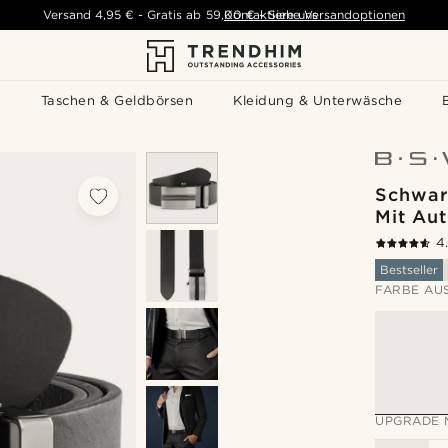
Versand
4,95 €
-
Gratis ab
59,00 €
Kontaktiere uns
-
Siehe Versandoptionen
s
Taschen & Geldbörsen
Kleidung & Unterwäsche
Schwar
Mit Au
4
Bestseller
FARBE AU
UPGRADE 