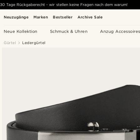
30 Tage Rückgaberecht - wir stellen keine Fragen nach dem warum!
Neuzugänge
Marken
Bestseller
Archive Sale
Neue Kollektion
Schmuck & Uhren
Anzug Accessoire
Gürtel
Ledergürtel