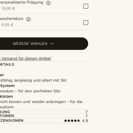
ersonalisierte Prägung
+
19,95 €
Geschenkbox
+
6,95 €
GRÖSSE WÄHLEN
 Versand für diesen Artikel
ETAILS
er
fähig, langlebig und altert mit Stil
-System
assbar – für den perfekten Sitz
 kürzen
leicht kürzen und wieder anbringen – für die
assform
BUNG
TIONEN
ZENSIONEN
4.8