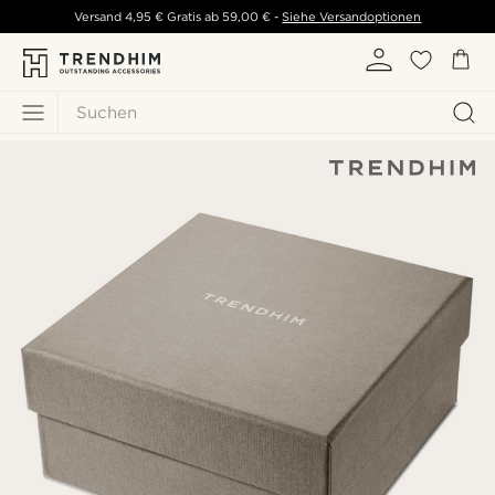
Versand
4,95 €
Gratis ab
59,00 €
-
Siehe Versandoptionen
Suchen