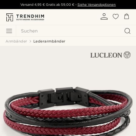
Versand
4,95 €
Gratis ab
59,00 €
-
Siehe Versandoptionen
Suchen
Armbänder
Lederarmbänder