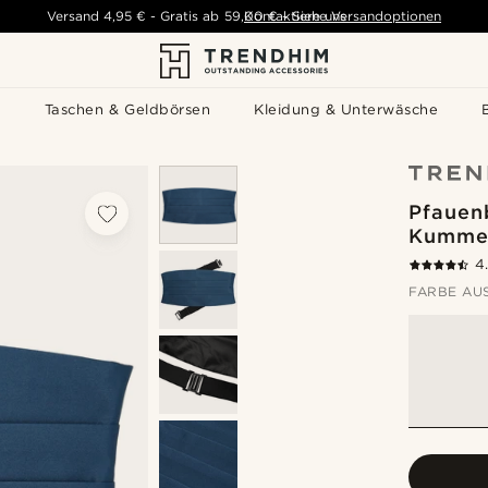
Versand
4,95 €
-
Gratis ab
59,00 €
Kontaktiere uns
-
Siehe Versandoptionen
s
Taschen & Geldbörsen
Kleidung & Unterwäsche
Pfauen
Kumme
4
FARBE AU