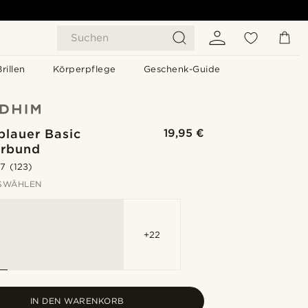
Suchen
Brillen
Körperpflege
Geschenk-Guide
blauer Basic
19,95 €
rbund
.7
(123)
SWÄHLEN
+22
IN DEN WARENKORB