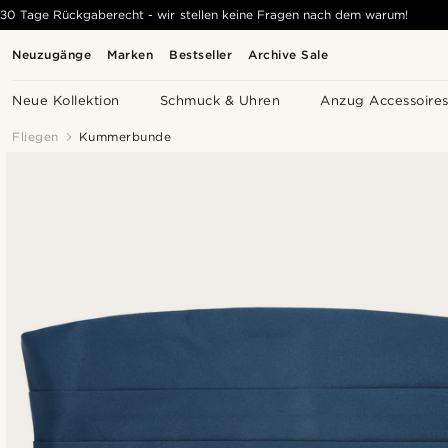
30 Tage Rückgaberecht - wir stellen keine Fragen nach dem warum!
Neuzugänge
Marken
Bestseller
Archive Sale
Neue Kollektion
Schmuck & Uhren
Anzug Accessoire
Fliegen
Kummerbunde