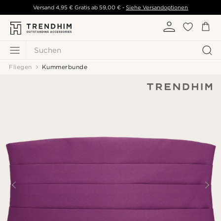
Versand
4,95 €
Gratis ab
59,00 €
-
Siehe Versandoptionen
Suchen
Fliegen
Kummerbunde