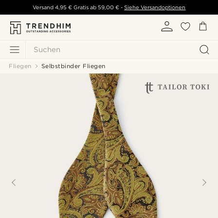
Versand
4,95 €
Gratis ab
59,00 €
-
Siehe Versandoptionen
Suchen
Fliegen
Selbstbinder Fliegen