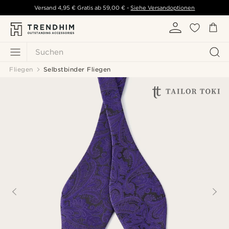
Versand
4,95 €
Gratis ab
59,00 €
-
Siehe Versandoptionen
Suchen
Fliegen
Selbstbinder Fliegen