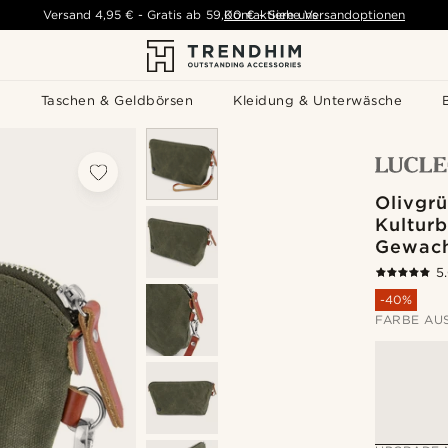
Versand
4,95 €
-
Gratis ab
59,00 €
Kontaktiere uns
-
Siehe Versandoptionen
s
Taschen & Geldbörsen
Kleidung & Unterwäsche
Olivgrü
Kulturb
Gewach
5
-40%
FARBE AU