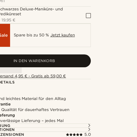
MIT
Schwarzes Deluxe-Maniküre- und
ediküreset
+
19,95 €
Sale
Spare bis zu 50 %
Jetzt kaufen
IN DEN WARENKORB
ersand 4,95 € - Gratis ab 59,00 €
ETAILS
d leichtes Material für den Alltag
rantie
 Qualität für dauerhaftes Vertrauen
ieferung
uverlässige Lieferung – jedes Mal
BUNG
TIONEN
ZENSIONEN
5.0