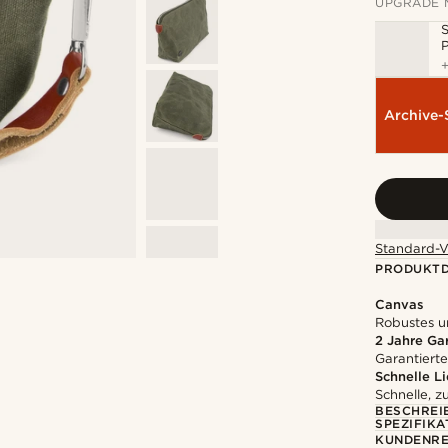
UPGRADE 
P
Archive-
Standard-V
PRODUKTD
Canvas
Robustes un
2 Jahre Ga
Garantierte
Schnelle L
Schnelle, z
BESCHREI
SPEZIFIKA
KUNDENRE