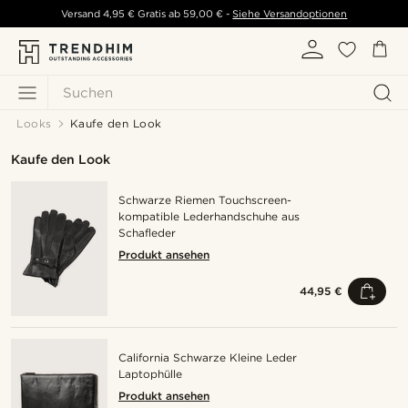
Versand
4,95 €
Gratis ab
59,00 €
-
Siehe Versandoptionen
Suchen
Looks
Kaufe den Look
Kaufe den Look
Schwarze Riemen Touchscreen-
kompatible Lederhandschuhe aus
Schafleder
Produkt ansehen
44,95 €
California Schwarze Kleine Leder
Laptophülle
Produkt ansehen