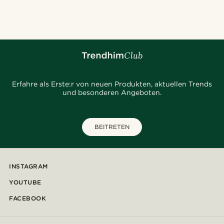
@_pedropinto25
@seb_reyneke_
@marcossapere
@kevinmistryy
@kasperkiirk
@seb_reyneke_
@jaimedeelgado
@daniigarciia01
@muki_mmm
@kyrosh.piroz
Erfahre als Erste:r von neuen Produkten, aktuellen Trends
und besonderen Angeboten.
BEITRETEN
INSTAGRAM
YOUTUBE
FACEBOOK