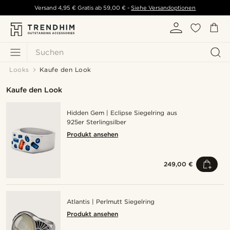
Versand
4,95 €
Gratis ab
59,00 €
-
Siehe Versandoptionen
Suchen
Looks
Kaufe den Look
Kaufe den Look
Hidden Gem | Eclipse Siegelring aus
925er Sterlingsilber
Produkt ansehen
249,00 €
Atlantis | Perlmutt Siegelring
Produkt ansehen