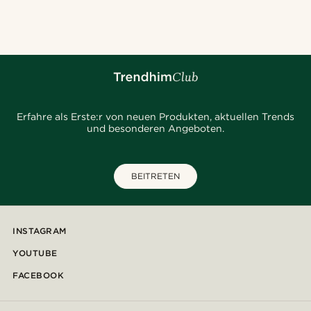
@juliusgod
@jaimedeelgado
@marcossapere
@gianlucca_franco11
@heherayan_
@kevinmistryy
@jaimedeelgado
@marcossapere
@seb_reyneke_
Erfahre als Erste:r von neuen Produkten, aktuellen Trends
und besonderen Angeboten.
BEITRETEN
INSTAGRAM
YOUTUBE
FACEBOOK