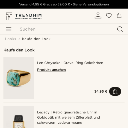
Versand
4,95 €
Gratis ab
59,00 €
-
Siehe Versandoptionen
Suchen
Looks
Kaufe den Look
Kaufe den Look
Len Chrysokoll Gravel Ring Goldfarben
Produkt ansehen
34,95 €
Legacy | Retro quadratische Uhr in
Goldoptik mit weißem Zifferblatt und
schwarzem Lederarmband