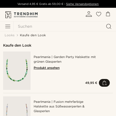
Versand
4,95 €
Gratis ab
59,00 €
-
Siehe Versandoptionen
Suchen
Looks
Kaufe den Look
Kaufe den Look
Pearlmania | Garden Party Halskette mit
grünen Glasperlen
Produkt ansehen
49,95 €
Pearlmania | Fusion mehrfarbige
Halskette aus Süßwasserperlen &
Glasperlen