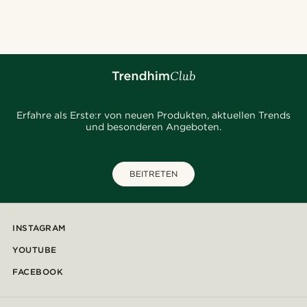
@daniigarciia01
@jaimedeelgado
@juliusgod
@daniigarciia01
@Olivergeorgems
@jaimedeelgado
@kentvpham
Erfahre als Erste:r von neuen Produkten, aktuellen Trends
und besonderen Angeboten.
BEITRETEN
INSTAGRAM
YOUTUBE
FACEBOOK