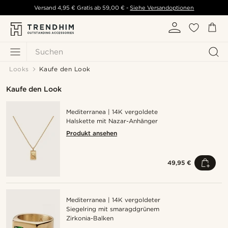
Versand
4,95 €
Gratis ab
59,00 €
-
Siehe Versandoptionen
Suchen
Looks
Kaufe den Look
Kaufe den Look
Mediterranea | 14K vergoldete
Halskette mit Nazar-Anhänger
Produkt ansehen
49,95 €
Mediterranea | 14K vergoldeter
Siegelring mit smaragdgrünem
Zirkonia-Balken