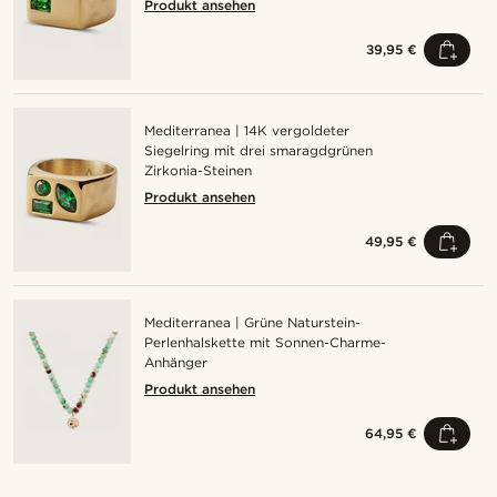
Produkt ansehen
39,95 €
Mediterranea | 14K vergoldeter
Siegelring mit drei smaragdgrünen
Zirkonia-Steinen
Produkt ansehen
49,95 €
Mediterranea | Grüne Naturstein-
Perlenhalskette mit Sonnen-Charme-
Anhänger
Produkt ansehen
64,95 €
Kaufe den Look
Kauf