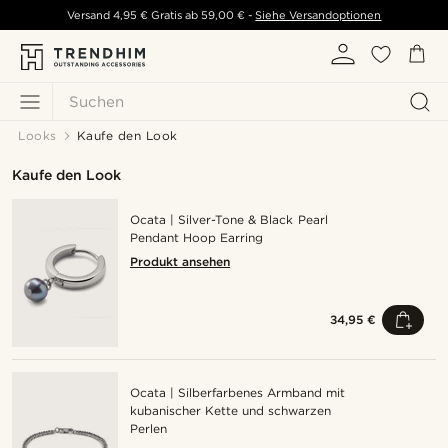
Versand
4,95 €
Gratis ab
59,00 €
-
Siehe Versandoptionen
Suchen
Looks
Kaufe den Look
Kaufe den Look
Ocata | Silver-Tone & Black Pearl
Pendant Hoop Earring
Produkt ansehen
34,95 €
Ocata | Silberfarbenes Armband mit
kubanischer Kette und schwarzen
Perlen