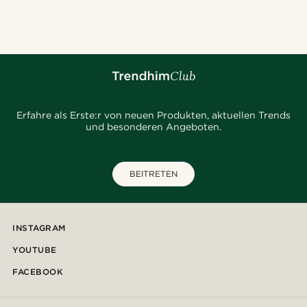
@daniigarciia01
@hircano_soares
@Olivergeorgems
@christophercharles
@Trendhim
@gianlucca_franco11
@seb_reyneke_
@daniigarciia01
@lenny.am
Erfahre als Erste:r von neuen Produkten, aktuellen Trends
und besonderen Angeboten.
BEITRETEN
INSTAGRAM
YOUTUBE
FACEBOOK