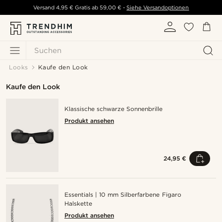
Versand
4,95 €
Gratis ab
59,00 €
-
Siehe Versandoptionen
Suchen
Looks
Kaufe den Look
Kaufe den Look
Klassische schwarze Sonnenbrille
Produkt ansehen
24,95 €
Essentials | 10 mm Silberfarbene Figaro
Halskette
Produkt ansehen