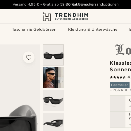
Versand
4,95 €
-
Gratis ab
59,00 €
Kontaktiere uns
-
Siehe Versandoptionen
s
Taschen & Geldbörsen
Kleidung & Unterwäsche
Klassi
Sonnenb
4
Bestseller
UPGRADE 
F
S