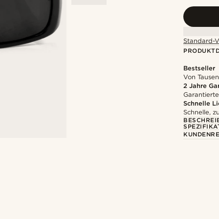
Standard-V
PRODUKTD
Bestseller
Von Tausen
2 Jahre Ga
Garantierte
Schnelle L
Schnelle, z
BESCHREI
SPEZIFIKA
KUNDENRE
Kaufe den Look
@artigas_omar