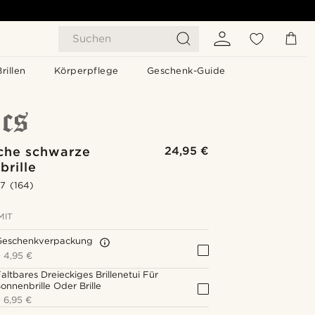
Suchen
Brillen
Körperpflege
Geschenk-Guide
sche schwarze
24,95 €
rille
.7
(164)
MIT
Geschenkverpackung
+
4,95 €
altbares Dreieckiges Brillenetui Für
onnenbrille Oder Brille
+
6,95 €