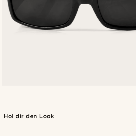
Kaufe den Look
Hol dir den Look
@daniigarciia01