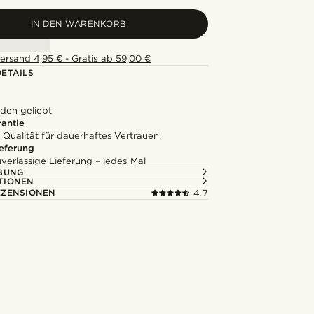
IN DEN WARENKORB
ersand 4,95 € - Gratis ab 59,00 €
ETAILS
den geliebt
rantie
 Qualität für dauerhaftes Vertrauen
ieferung
uverlässige Lieferung – jedes Mal
BUNG
TIONEN
ZENSIONEN
4.7
Kaufe den Look
@artigas_omar