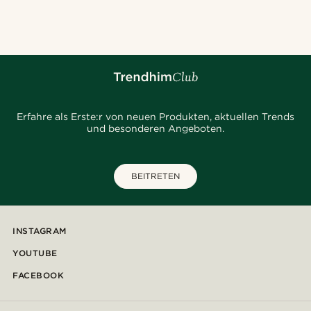
@gianlucca_franco11
@daniigarciia01
@seb_reyneke_
@kentvpham
@hircano_soares
@daniigarciia01
@gianlucca_franco11
@Olivergeorgems
@_pedropinto25
@daniigarciia01
Erfahre als Erste:r von neuen Produkten, aktuellen Trends
und besonderen Angeboten.
BEITRETEN
INSTAGRAM
YOUTUBE
FACEBOOK