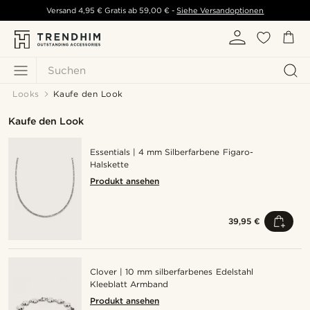
Versand
4,95 €
Gratis ab
59,00 €
-
Siehe Versandoptionen
Suchen
Looks
Kaufe den Look
Kaufe den Look
Essentials | 4 mm Silberfarbene Figaro-
Halskette
Produkt ansehen
39,95 €
Clover | 10 mm silberfarbenes Edelstahl
Kleeblatt Armband
Produkt ansehen