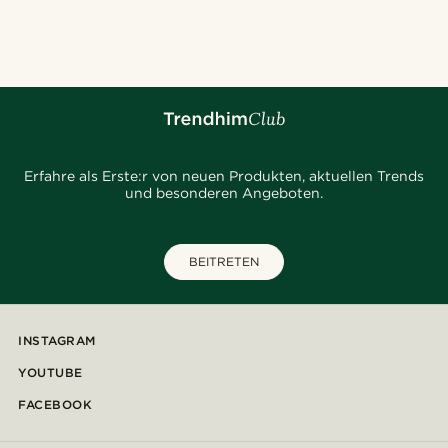
@juliusgod
@daniigarciia01
@josephxbass
@juliusgod
@heherayan_
@Olivergeorgems
@alessandro_casiglia
@marcossapere
@pabloceazar
@daniigarciia01
Erfahre als Erste:r von neuen Produkten, aktuellen Trends
und besonderen Angeboten.
BEITRETEN
INSTAGRAM
YOUTUBE
FACEBOOK