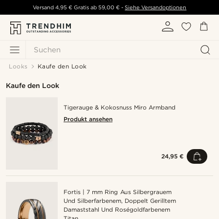
Versand
4,95 €
Gratis ab
59,00 €
-
Siehe Versandoptionen
Suchen
Looks
Kaufe den Look
Kaufe den Look
Tigerauge & Kokosnuss Miro Armband
Produkt ansehen
24,95 €
Fortis | 7 mm Ring Aus Silbergrauem
Und Silberfarbenem, Doppelt Gerilltem
Damaststahl Und Roségoldfarbenem
Titan