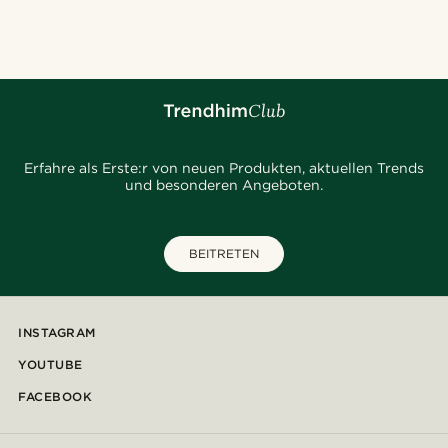
@Olivergeorgems
@seb_reyneke_
@seb_reyneke_
@marcossapere
@Trendhim
@daniigarciia01
@muki_mmm
Erfahre als Erste:r von neuen Produkten, aktuellen Trends
und besonderen Angeboten.
BEITRETEN
INSTAGRAM
YOUTUBE
FACEBOOK