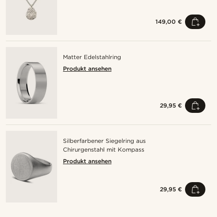
149,00 €
Matter Edelstahlring
Produkt ansehen
29,95 €
Silberfarbener Siegelring aus
Chirurgenstahl mit Kompass
Produkt ansehen
29,95 €
Kaufe den Look
Kauf