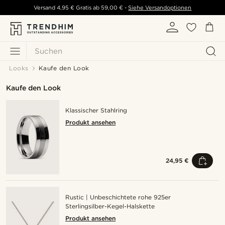
Versand
4,95 €
Gratis ab
59,00 €
-
Siehe Versandoptionen
Suchen
Looks
Kaufe den Look
Kaufe den Look
Klassischer Stahlring
Produkt ansehen
24,95 €
Rustic | Unbeschichtete rohe 925er
Sterlingsilber-Kegel-Halskette
Produkt ansehen