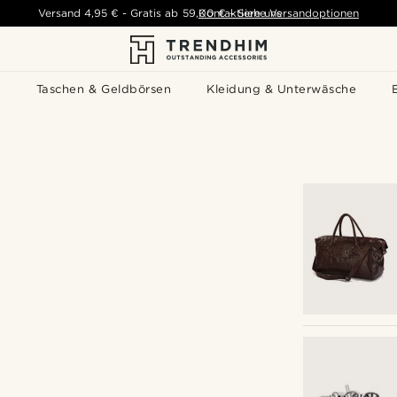
Versand
4,95 €
-
Gratis ab
59,00 €
Kontaktiere uns
-
Siehe Versandoptionen
s
Taschen & Geldbörsen
Kleidung & Unterwäsche