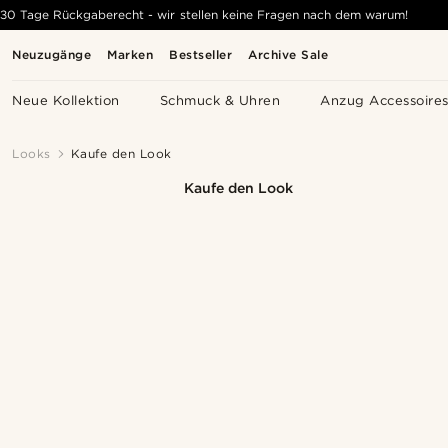
30 Tage Rückgaberecht - wir stellen keine Fragen nach dem warum!
Neuzugänge
Marken
Bestseller
Archive Sale
Neue Kollektion
Schmuck & Uhren
Anzug Accessoire
Looks
Kaufe den Look
Kaufe den Look