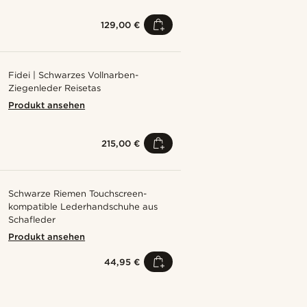
129,00 €
Fidei | Schwarzes Vollnarben-
Ziegenleder Reisetas
Produkt ansehen
215,00 €
Schwarze Riemen Touchscreen-
kompatible Lederhandschuhe aus
Schafleder
Produkt ansehen
44,95 €
Kaufe den Look
Kaufe den