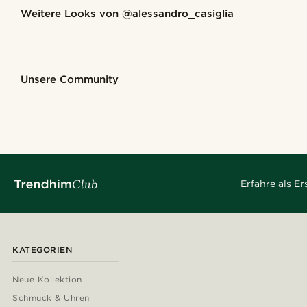
Weitere Looks von
@alessandro_casiglia
@alessandro_casiglia
@alessa
Kaufe den Look
Kaufe den Look
Kaufe den Look
Kaufe den Look
Kaufe den Look
Unsere Community
@seb_reyneke
@daniigarciia01
@christopherch
@Olivergeorgems
@lenny.am
@daniigarciia0
Erfahre als E
KATEGORIEN
Neue Kollektion
Schmuck & Uhren