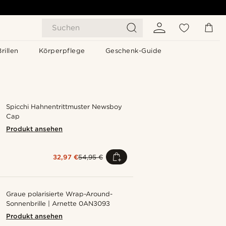
Suchen
Brillen
Körperpflege
Geschenk-Guide
Spicchi Hahnentrittmuster Newsboy
Cap
Produkt ansehen
32,97 €
54,95 €
Graue polarisierte Wrap-Around-
Sonnenbrille | Arnette 0AN3093
Produkt ansehen