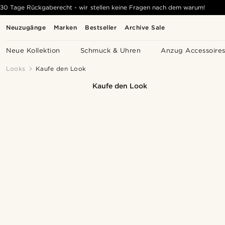
30 Tage Rückgaberecht - wir stellen keine Fragen nach dem warum!
Neuzugänge
Marken
Bestseller
Archive Sale
Neue Kollektion
Schmuck & Uhren
Anzug Accessoire
Looks
Kaufe den Look
Kaufe den Look