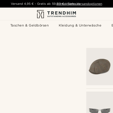
Versand
4,95 €
-
Gratis ab
59,00 €
Kontaktiere uns
-
Siehe Versandoptionen
s
Taschen & Geldbörsen
Kleidung & Unterwäsche