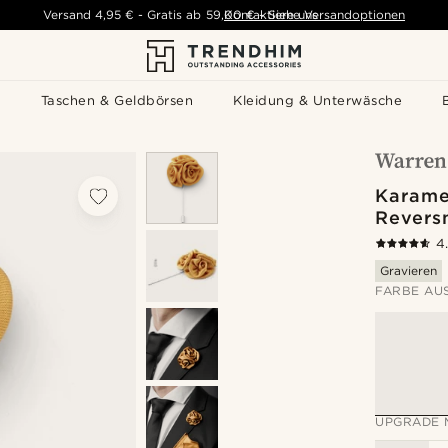
Versand
4,95 €
-
Gratis ab
59,00 €
Kontaktiere uns
-
Siehe Versandoptionen
s
Taschen & Geldbörsen
Kleidung & Unterwäsche
Karame
Revers
4
Gravieren
FARBE AU
UPGRADE 