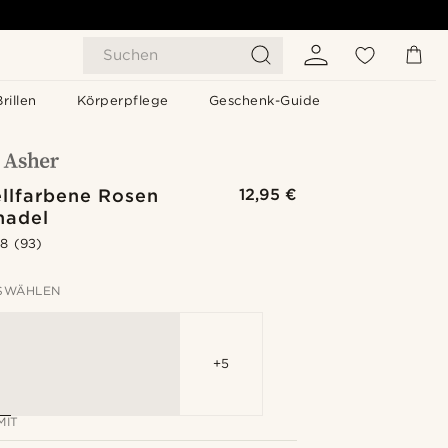
Suchen
Brillen
Körperpflege
Geschenk-Guide
llfarbene Rosen
12,95 €
nadel
.8
(93)
SWÄHLEN
+5
MIT