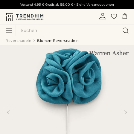
Versand
4,95 €
Gratis ab
59,00 €
-
Siehe Versandoptionen
Suchen
Reversnadeln
Blumen-Reversnadeln