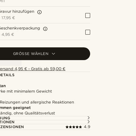
MIT
Gravur hinzufügen
+
17,95 €
Geschenkverpackung
+
4,95 €
GRÖSSE WÄHLEN
ersand 4,95 € - Gratis ab 59,00 €
ETAILS
tan
ärke mit minimalem Gewicht
 Reizungen und allergische Reaktionen
mmen geeignet
ändig, ohne Qualitätsverlust
BUNG
TIONEN
ZENSIONEN
4.9