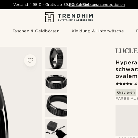
Versand
4,95 €
-
Gratis ab
59,00 €
Kontaktiere uns
-
Siehe Versandoptionen
s
Taschen & Geldbörsen
Kleidung & Unterwäsche
Hypera
schwar
ovalem
4
Gravieren
FARBE AU