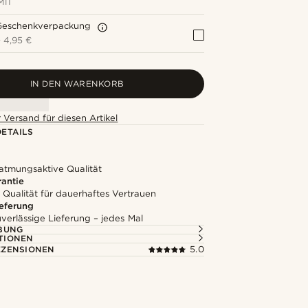
MIT
Geschenkverpackung
+
4,95 €
IN DEN WARENKORB
 Versand für diesen Artikel
ETAILS
 atmungsaktive Qualität
rantie
 Qualität für dauerhaftes Vertrauen
ieferung
uverlässige Lieferung – jedes Mal
BUNG
TIONEN
ZENSIONEN
5.0