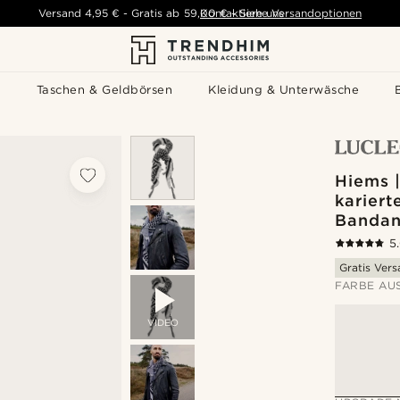
Versand
4,95 €
-
Gratis ab
59,00 €
Kontaktiere uns
-
Siehe Versandoptionen
s
Taschen & Geldbörsen
Kleidung & Unterwäsche
Hiems 
kariert
Banda
5
Gratis Ver
FARBE AU
VIDEO