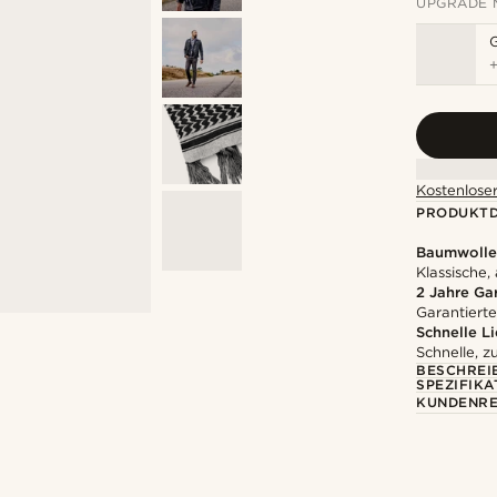
UPGRADE 
Kostenloser
PRODUKTD
Baumwolle
Klassische,
2 Jahre Ga
Garantierte
Schnelle L
Schnelle, z
BESCHREI
SPEZIFIKA
KUNDENRE