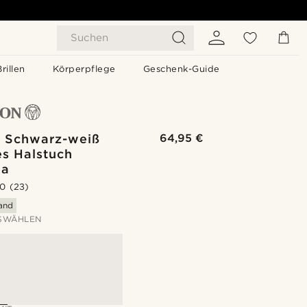
Suchen
Brillen
Körperpflege
Geschenk-Guide
| Schwarz-weiß
64,95 €
es Halstuch
na
.0
(23)
sand
SWÄHLEN