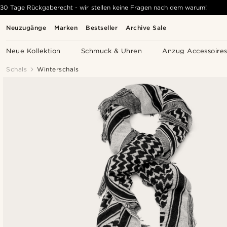
30 Tage Rückgaberecht - wir stellen keine Fragen nach dem warum!
Neuzugänge
Marken
Bestseller
Archive Sale
Neue Kollektion
Schmuck & Uhren
Anzug Accessoire
Schals
Winterschals