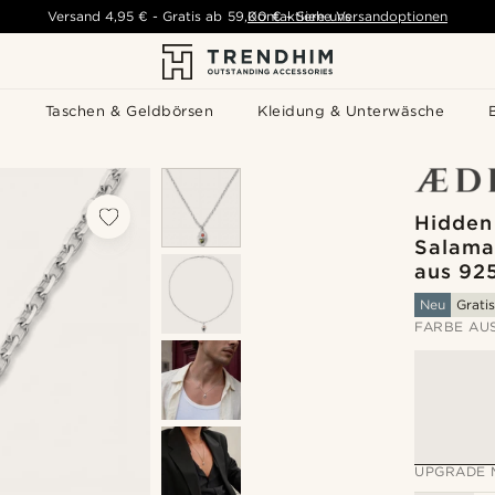
Versand
4,95 €
-
Gratis ab
59,00 €
Kontaktiere uns
-
Siehe Versandoptionen
s
Taschen & Geldbörsen
Kleidung & Unterwäsche
Hidden
Salama
aus 925
Neu
Grati
FARBE AU
UPGRADE 