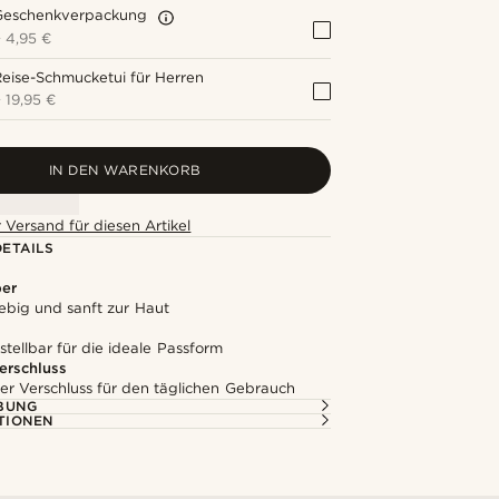
Geschenkverpackung
+
4,95 €
eise-Schmucketui für Herren
+
19,95 €
IN DEN WARENKORB
 Versand für diesen Artikel
ETAILS
ber
lebig und sanft zur Haut
stellbar für die ideale Passform
erschluss
er Verschluss für den täglichen Gebrauch
BUNG
TIONEN