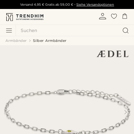
Versand
4,95 €
Gratis ab
59,00 €
-
Siehe Versandoptionen
Suchen
Armbänder
Silber Armbänder