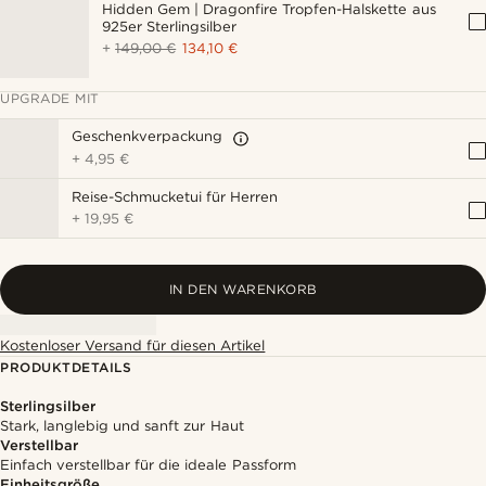
Hidden Gem | Dragonfire Tropfen-Halskette aus
925er Sterlingsilber
+
149,00 €
134,10 €
UPGRADE MIT
Geschenkverpackung
+
4,95 €
Reise-Schmucketui für Herren
+
19,95 €
IN DEN WARENKORB
Kostenloser Versand für diesen Artikel
PRODUKTDETAILS
Sterlingsilber
Stark, langlebig und sanft zur Haut
Verstellbar
Einfach verstellbar für die ideale Passform
Einheitsgröße