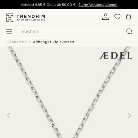
Versand
4,95 €
Gratis ab
59,00 €
-
Siehe Versandoptionen
Suchen
Halsketten
Anhänger-Halsketten