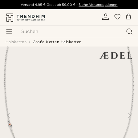
Versand
4,95 €
Gratis ab
59,00 €
-
Siehe Versandoptionen
Suchen
Halsketten
Große Ketten Halsketten